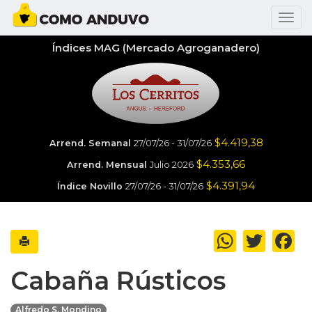
Índices MAG (Mercado Agroganadero)
$4.419,38
Arrend. Semanal
27/07/26 - 31/07/26
$4.353,66
Arrend. Mensual
Julio 2026
$4.391,94
Índice Novillo
27/07/26 - 31/07/26
WhatsApp
Twitter
Fa
Cabaña Rústicos
Alfredo S. Mondino