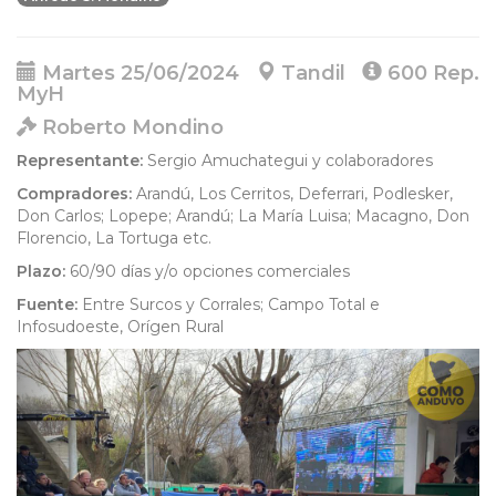
Martes 25/06/2024
Tandil
600 Rep.
MyH
Roberto Mondino
Representante:
Sergio Amuchategui y colaboradores
Compradores:
Arandú, Los Cerritos, Deferrari, Podlesker,
Don Carlos; Lopepe; Arandú; La María Luisa; Macagno, Don
Florencio, La Tortuga etc.
Plazo:
60/90 días y/o opciones comerciales
Fuente:
Entre Surcos y Corrales; Campo Total e
Infosudoeste, Orígen Rural
Anterior
Sigu