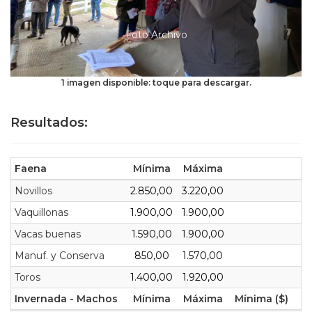
Foto Archivo
1 imagen disponible: toque para descargar.
Resultados:
Faena
Mínima
Máxima
Novillos
2.850,00
3.220,00
Vaquillonas
1.900,00
1.900,00
Vacas buenas
1.590,00
1.900,00
Manuf. y Conserva
850,00
1.570,00
Toros
1.400,00
1.920,00
Invernada - Machos
Mínima
Máxima
Mínima ($)
Má