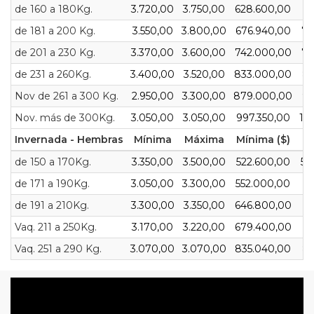
de 160 a 180Kg.
3.720,00
3.750,00
628.600,00
6
de 181 a 200 Kg.
3.550,00
3.800,00
676.940,00
77
de 201 a 230 Kg.
3.370,00
3.600,00
742.000,00
78
de 231 a 260Kg.
3.400,00
3.520,00
833.000,00
87
Nov de 261 a 300 Kg.
2.950,00
3.300,00
879.000,00
90
Nov. más de 300Kg.
3.050,00
3.050,00
997.350,00
1.
Invernada - Hembras
Mínima
Máxima
Mínima ($)
Má
de 150 a 170Kg.
3.350,00
3.500,00
522.600,00
58
de 171 a 190Kg.
3.050,00
3.300,00
552.000,00
61
de 191 a 210Kg.
3.300,00
3.350,00
646.800,00
67
Vaq. 211 a 250Kg.
3.170,00
3.220,00
679.400,00
76
Vaq. 251 a 290 Kg.
3.070,00
3.070,00
835.040,00
83