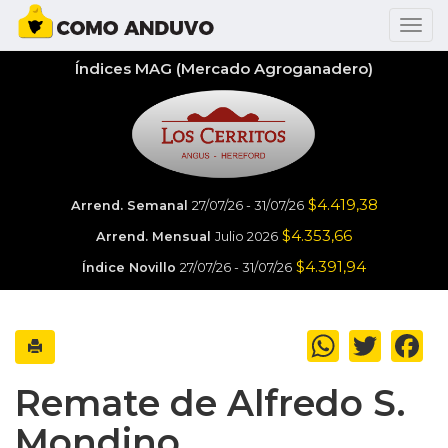
Índices MAG (Mercado Agroganadero)
$4.419,38
Arrend. Semanal
27/07/26 - 31/07/26
$4.353,66
Arrend. Mensual
Julio 2026
$4.391,94
Índice Novillo
27/07/26 - 31/07/26
WhatsApp
Twitter
Fa
Remate de Alfredo S.
Mondino