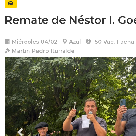
Remate de Néstor I. Go
Miércoles 04/02
Azul
150 Vac. Faena
Martín Pedro Iturralde
Anterior